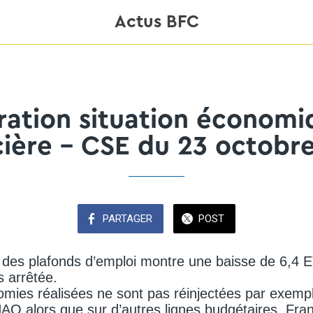
Actus BFC
ration situation économi
cière - CSE du 23 octobr
PARTAGER
POST
e des plafonds d’emploi montre une baisse de 6,4 
s arrêtée.
mies réalisées ne sont pas réinjectées par exemp
AO alors que sur d’autres lignes budgétaires, Fran