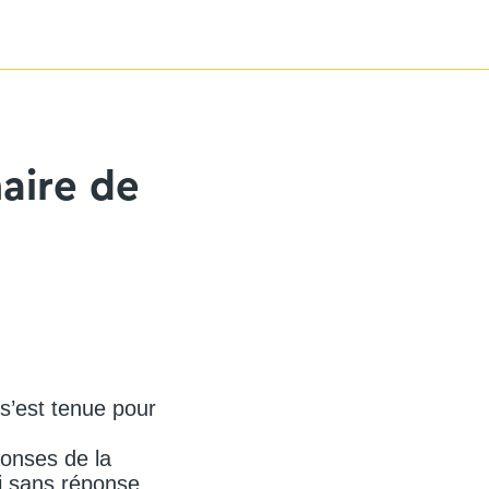
naire de
s’est tenue pour
ponses de la
i sans réponse...