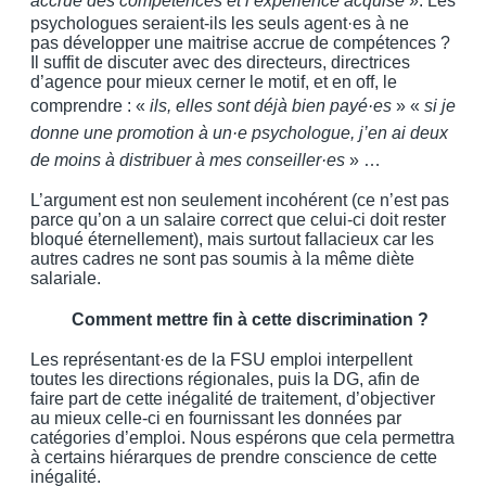
accrue des compétences et l’expérience acquise
». Les
psychologues seraient-ils les seuls agent·es à ne
pas développer une maitrise accrue de compétences ?
Il suffit de discuter avec des directeurs, directrices
d’agence pour mieux cerner le motif, et en off, le
comprendre : «
ils, elles sont déjà bien payé·es
» «
si je
donne une promotion à un·e psychologue, j’en ai deux
de moins à distribuer à mes conseiller·es
» …
L’argument est non seulement incohérent (ce n’est pas
parce qu’on a un salaire correct que celui-ci doit rester
bloqué éternellement), mais surtout fallacieux car les
autres cadres ne sont pas soumis à la même diète
salariale.
Comment mettre fin à cette discrimination ?
Les représentant·es de la FSU emploi interpellent
toutes les directions régionales, puis la DG, afin de
faire part de cette inégalité de traitement, d’objectiver
au mieux celle-ci en fournissant les données par
catégories d’emploi. Nous espérons que cela permettra
à certains hiérarques de prendre conscience de cette
inégalité.