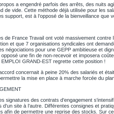
propos a engendré parfois des arrêts, des nuits ag
d de vide. Cette méthode déjà utilisée pour les sal
es support, est à l’opposé de la bienveillance que 
iés de France Travail ont voté massivement contre
ction et que 7 organisations syndicales ont demandé
les négociations pour une GEPP ambitieuse et dign
a opposé une fin de non-recevoir et imposera coût
 EMPLOI GRAND-EST regrette cette position !
ccord concernait à peine 20% des salariés et étai
permettre la mise en place à marche forcée du plan
AGEMENT
es signatures des contrats d’engagement s’intensif
 d’un site à l’autre. Différentes consignes et prati
es afin de permettre une reprise des stocks. Sur cer