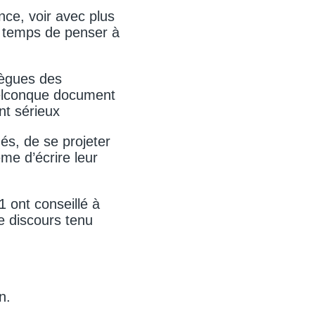
nce, voir avec plus
it temps de penser à
lègues des
uelconque document
nt sérieux
s, de se projeter
me d’écrire leur
1 ont conseillé à
le discours tenu
n.