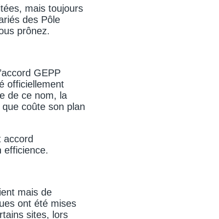
itées, mais toujours
ariés des Pôle
vous prônez.
 l’accord GEPP
 officiellement
e de ce nom, la
e que coûte son plan
t accord
 efficience.
ient mais de
ques ont été mises
tains sites, lors