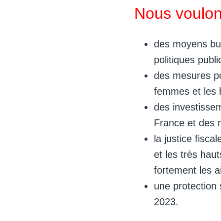
Nous voulon
des moyens bud
politiques publi
des mesures pou
femmes et les h
des investissem
France et des 
la justice fisca
et les très hau
fortement les a
une protection 
2023.