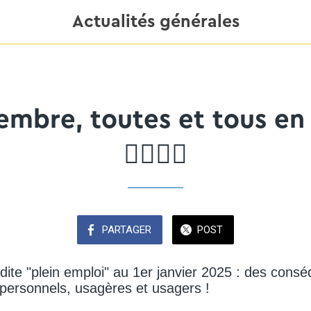
Actualités générales
embre, toutes et tous en 
✊🏽✊🏿
PARTAGER
POST
i dite "plein emploi" au 1er janvier 2025 : des con
 personnels, usagères et usagers !