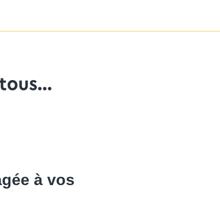
ous...
agée à vos