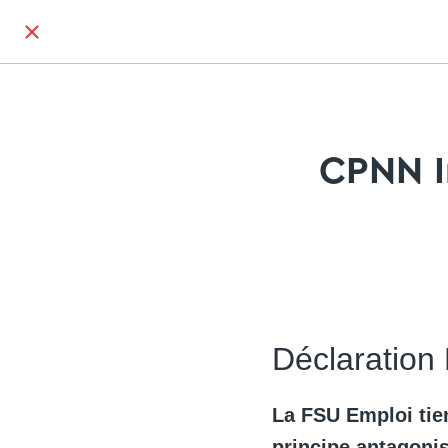
CPNN I
Déclaration
La FSU Emploi tien
principe antagonis