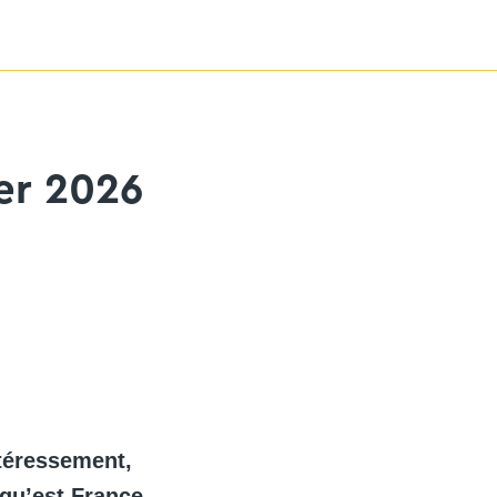
er 2026
ntéressement,
 qu’est France