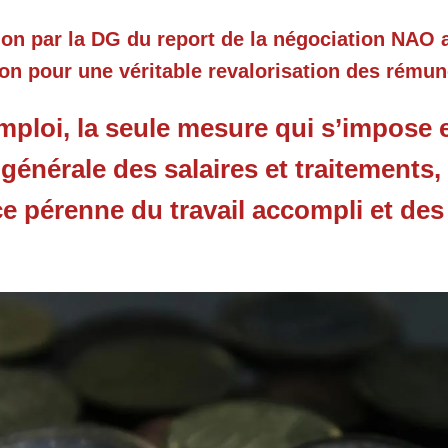
ion par la DG du report de la négociation NAO a
on pour une véritable revalorisation des rémun
mploi, la seule mesure qui s’impose 
énérale des salaires et traitements,
 pérenne du travail accompli et des 