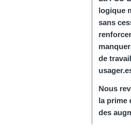
logique 
sans cess
renforce
manquera
de travai
usager.e
Nous rev
la prime
des augm