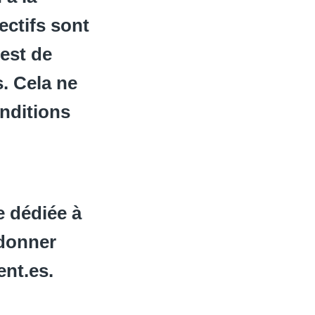
ectifs sont
 est de
. Cela ne
nditions
e dédiée à
 donner
nt.es.