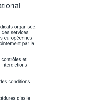
ational
dicats organisée,
e des services
ois européennes
jointement par la
contrôles et
interdictions
des conditions
cédures d’asile