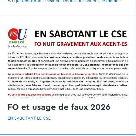
FO quittent donc la séance. Depuis des années, le même
scénario se reproduit. Malgré l’inflation et l’augmentation de
la charge de travail, pas une miette (ou alors très peu) pour
les agent.es de France Travail, qu’ils et elles soient de droit
public ou de droit privé.
FO et usage de faux 2026
EN SABOTANT LE CSE