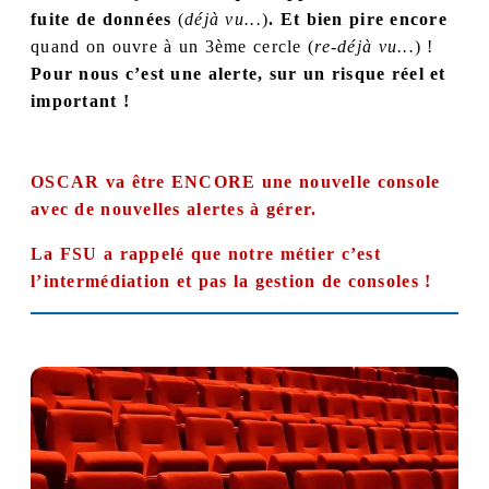
fuite de données
(
déjà vu...
)
. Et bien pire encore
quand
on ouvre à un 3
ème
cercle (
re-déjà vu...
) !
Pour nous c’est une alerte, sur un risque réel et
important !
OSCAR va être
ENCORE
une nouvelle console
avec de nouvelles alertes à gérer.
La FSU a rappelé que notre métier c’est
l’intermédiation et pas la gestion de consoles !