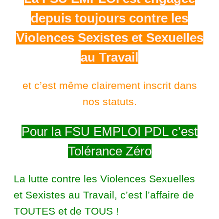
depuis toujours contre les
Violences Sexistes et Sexuelles
au Travail
et c’est même clairement inscrit dans
nos statuts.
Pour la FSU EMPLOI PDL c’est
Tolérance Zéro
La lutte contre les Violences Sexuelles
et Sexistes au Travail, c’est l’affaire de
TOUTES et de TOUS !