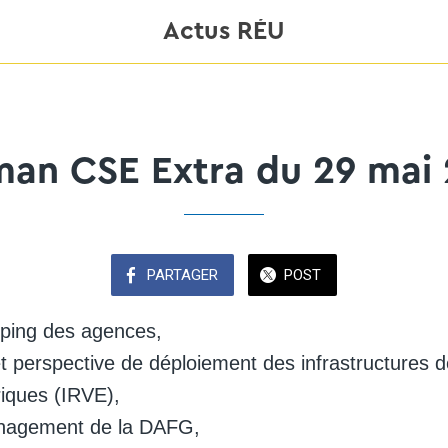
Actus RÉU
an CSE Extra du 29 mai
PARTAGER
POST
mping des agences,
et perspective de déploiement des infrastructures 
riques (IRVE),
nagement de la DAFG,