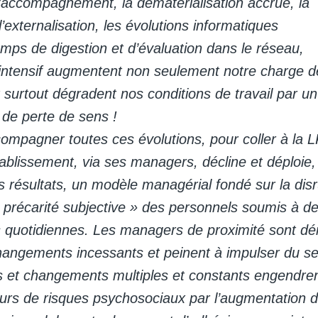
l’accompagnement, la dématérialisation accrue, la
 l’externalisation, les évolutions informatiques
mps de digestion et d’évaluation dans le réseau,
ntensif augmentent non seulement notre charge d
t surtout dégradent nos conditions de travail par un
 de perte de sens !
ccompagner toutes ces évolutions, pour coller à la 
tablissement, via ses managers, décline et déploie,
 résultats, un modèle managérial fondé sur la dis
 précarité subjective » des personnels soumis à de
s quotidiennes. Les managers de proximité sont d
angements incessants et peinent à impulser du se
s et changements multiples et constants engendren
eurs de risques psychosociaux par l’augmentation du