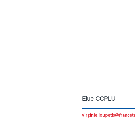
Elue CCPLU
virginie.loupetis@francetr