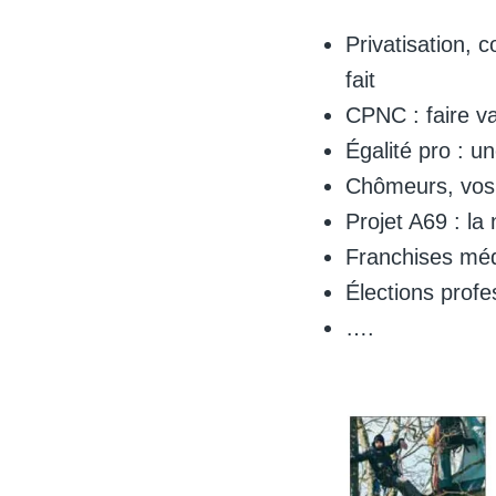
Privatisation, c
fait
CPNC : faire va
Égalité pro : u
Chômeurs, vos 
Projet A69 : la 
Franchises méd
Élections profe
….