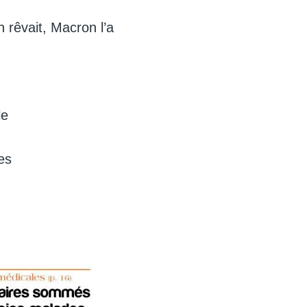
n rêvait, Macron l’a
le
es