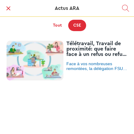
Actus ARA
Tout
CSE
Télétravail, Travail de
proximité: que faire
face à un refus ou refus
partiel?
Face à vos nombreuses
remontées, la délégation FSU
Emploi a procédé à la lecture
d’une DECLARATION SUR LE
TELETRAVAIL le 19 décembre,
en ouverture du dernier CSE de
l’année.