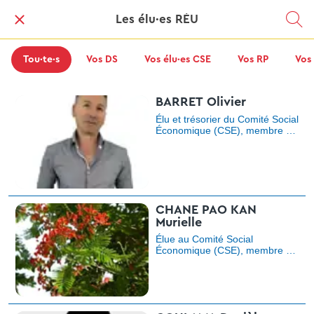
Les élu·es RÉU
Tou·te·s
Vos DS
Vos élu·es CSE
Vos RP
Vos
BARRET Olivier
Élu et trésorier du Comité Social
Économique (CSE), membre du
Comité Social Économique
Central (CSEC)
CHANE PAO KAN
Murielle
Élue au Comité Social
Économique (CSE), membre de
la Commission Santé, Sécurité
et Conditions de Travail
(CSSCT), représentante de
proximité DT Nord Est et DPSR
(Direction de la Production de