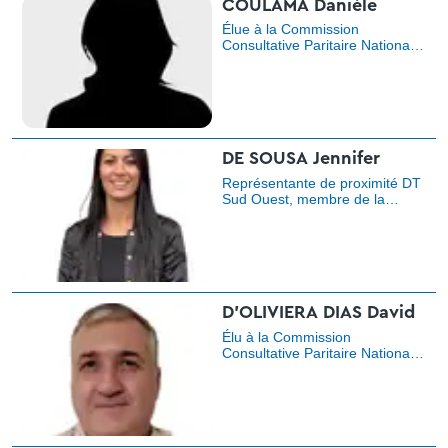
COULAMA Danièle
Services Régionaux), secrétaire
régionale adjointe, déléguée
Élue à la Commission
syndicale.
Consultative Paritaire Nationale
(CCPN)
DE SOUSA Jennifer
Représentante de proximité DT
Sud Ouest, membre de la
Commission Paritaire Nationale
de Conciliation (CPNC),
chargée de communication
D'OLIVIERA DIAS David
Élu à la Commission
Consultative Paritaire Nationale
(CCPN), délégué syndical,
trésorier.