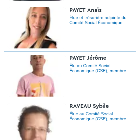
PAYET Anaïs
Élue et trésorière adjointe du
Comité Social Économique
(CSE), membre de la
commission des Activités
Sociales et Culturelles (ASC),
déléguée syndicale, membre du
bureau national.
PAYET Jérôme
Élu au Comité Social
Économique (CSE), membre de
la Commission Santé, Sécurité
et Conditions de Travail
(CSSCT), membre de la
commission politique sociale,
élu à la Commission
Consultative Paritaire Locale
Unique (CCPLU), secrétaire
RAVEAU Sybile
régional, délégué syndical.
Élue au Comité Social
Économique (CSE), membre
des commissions des Activités
Sociales et Culturelles (ASC) et
politique sociale, référente
agissements sexistes et