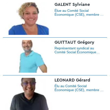
GALENT Sylviane
Élue au Comité Social
Économique (CSE), membre de
la commission des Activités
Sociales et Culturelles (ASC)
GUITTAUT Grégory
Représentant syndical au
Comité Social Économique
(CSE), élu à la Commission
Consultative Paritaire Locale
Unique (CCPLU), représentant
de proximité DT Sud Ouest,
membre de la commission
économique
LEONARD Gérard
Élu au Comité Social
Économique (CSE), membre de
la commission économique,
membre de la Commission
Paritaire Nationale de
Formation(CPNF), secrétaire
régional, délégué syndical