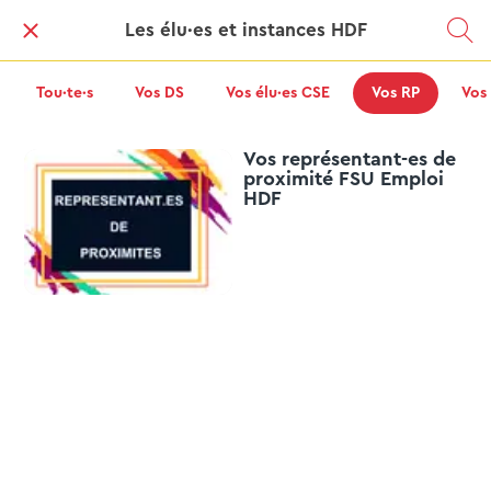
Les élu·es et instances HDF
Tou·te·s
Vos DS
Vos élu·es CSE
Vos RP
Vos
Vos représentant-es de
proximité FSU Emploi
HDF