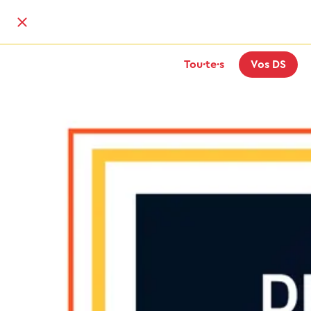
Tou·te·s
Vos DS