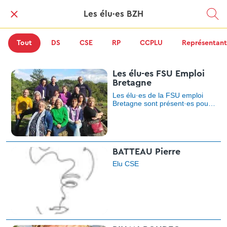
Les élu·es BZH
Tout
DS
CSE
RP
CCPLU
Représentant
Les élu-es FSU Emploi
Bretagne
Les élu·es de la FSU emploi
Bretagne sont présent·es pour
construire et promouvoir de
nouveaux droits pour toutes et
tous fondés sur nos valeurs. A
tous les niveaux, national,
régional, local… dans le cadre
BATTEAU Pierre
d’une charte, elles & ils agissent
dans la transparence et
Elu CSE
s’opposent à toute
discrimination, tout clientélisme
et tout favoritisme.