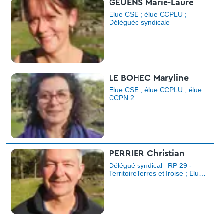
GEUENS Marie-Laure
Elue CSE ; élue CCPLU ;
Déléguée syndicale
LE BOHEC Maryline
Elue CSE ; élue CCPLU ; élue
CCPN 2
PERRIER Christian
Délégué syndical ; RP 29 -
TerritoireTerres et Iroise ; Elu
CRAT ; Elu CCPLU