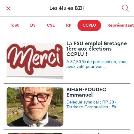
Les élu·es BZH
Tout
DS
CSE
RP
CCPLU
Représentant
La FSU emploi Bretagne
1ère aux élections
CCPLU !
A 87,50 % de participation, vous
avez voté pour vos
représentant-es à la
Commission Consultative
Paritaire Locale CCPLU de
Bretagne. Une magnifique leçon
BIHAN-POUDEC
de visibilité face à une direction
Emmanuel
régionale qui souvent occulte
les agent-es de statut public et
Délégué syndical ; RP 29 -
leur statut.
Territoire Cornouailles ; Elu
CCPLU