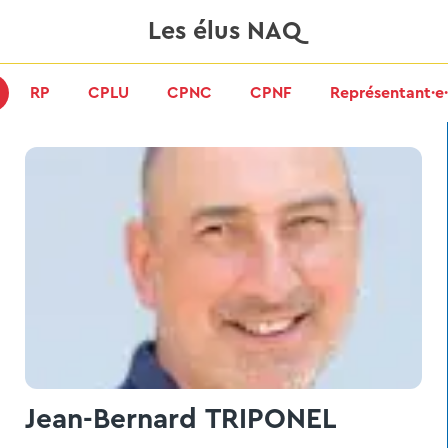
Les élus NAQ
RP
CPLU
CPNC
CPNF
Représentant·e·
Jean-Bernard TRIPONEL