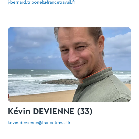
j-bernard.triponel@francetravail.fr
Kévin DEVIENNE (33)
kevin.devienne@francetravail.fr